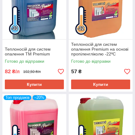
Теплоносій для систем
Теплоносій для систем
опалення Premium на основі
опалення TM Premium
пропіленгліколю -22ºС
Готово до відправки
Готово до відправки
82
57
₴/л
₴
102,50 ₴/л
Купити
Купити
Топ продажів
–20%