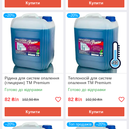
Купити
Купити
–20%
–20%
Рідина для систем опалення
Теплоносій для систем
(глицерин) TM Premium
опалення TM Premium
Готово до відправки
Готово до відправки
82
82
₴/л
₴/л
102,50 ₴/л
102,50 ₴/л
Купити
Купити
–20%
Топ продажів
–20%