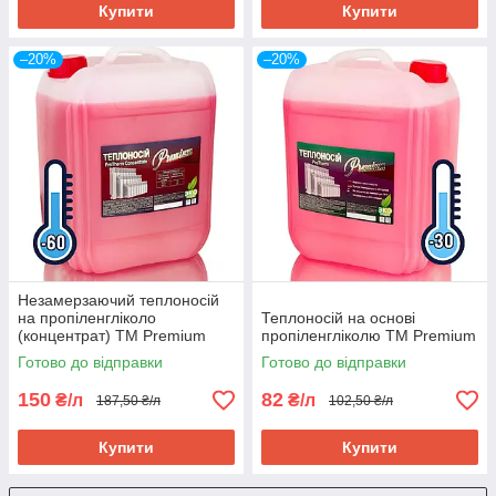
Купити
Купити
–20%
–20%
Незамерзаючий теплоносій
на пропіленгліколо
Теплоносій на основі
(концентрат) TM Premium
пропіленгліколю TM Premium
Готово до відправки
Готово до відправки
150
82
₴/л
₴/л
187,50 ₴/л
102,50 ₴/л
Купити
Купити