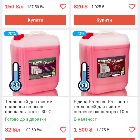
150
820
₴/л
₴
187,50 ₴/л
1 025 ₴
Купити
Купити
–20%
–20%
Теплоносій для систем
Рідина Premium ProTherm
опалення на основі
теплоносій для систем
пропіленгліколю -30°C
опалення концентрат 10 л
Готово до відправки
В наявності
82
1 500
₴/л
₴
102,50 ₴/л
1 875 ₴