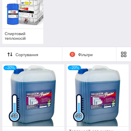
Спиртовий
теплоносій
Сортування
0
Фільтри
–20%
–20%