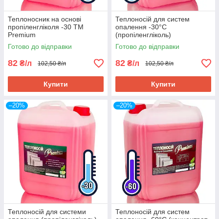
Теплоносник на основі
Теплоносій для систем
пропіленгліколя -30 TM
опалення -30°C
Premium
(пропіленгліколь)
Готово до відправки
Готово до відправки
82
82
₴/л
₴/л
102,50 ₴/л
102,50 ₴/л
Купити
Купити
–20%
–20%
Теплоносій для системи
Теплоносій для систем