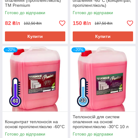
опалення (пропіленгліколь)
опалення -60°C (концентрат,
TM Premium
пропіленгліколь)
Готово до відправки
Готово до відправки
82
150
₴/л
₴/л
102,50 ₴/л
187,50 ₴/л
Купити
Купити
–20%
–20%
Теплоносій для систем
Концентрат теплоносія на
опалення на основі
основі пропіленгліколю -60°C
пропіленгліколю -30°C 10 л
Готово до відправки
Готово до відправки