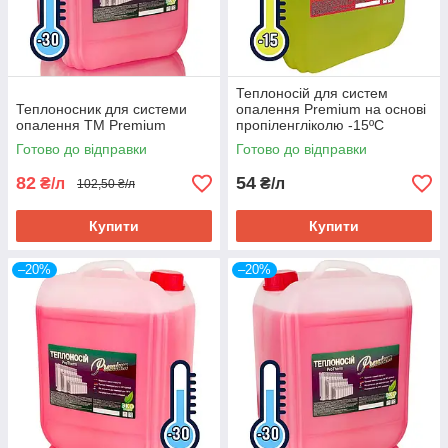
Теплоносій для систем
Теплоносник для системи
опалення Premium на основі
опалення TM Premium
пропіленгліколю -15ºС
Готово до відправки
Готово до відправки
82
54
₴/л
₴/л
102,50 ₴/л
Купити
Купити
–20%
–20%