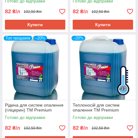
Готово до відправки
Готово до відправки
82
82
₴/л
₴/л
102,50 ₴/л
102,50 ₴/л
Купити
Купити
Топ продажів
–20%
–20%
Рідина для систем опалення
Теплоносій для систем
(гліцерин) TM Premium
опалення TM Premium
Готово до відправки
Готово до відправки
82
82
₴/л
₴/л
102,50 ₴/л
102,50 ₴/л