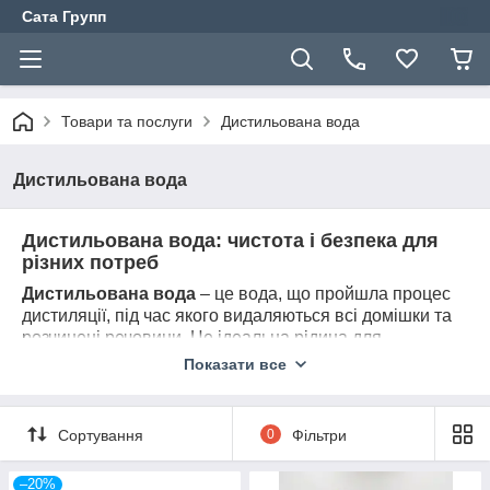
Сата Групп
Товари та послуги
Дистильована вода
Дистильована вода
Дистильована вода: чистота і безпека для
різних потреб
Дистильована вода
– це вода, що пройшла процес
дистиляції, під час якого видаляються всі домішки та
розчинені речовини. Це ідеальна рідина для
застосування в найрізноманітніших сферах, де
Показати все
необхідна висока ступінь чистоти та відсутність
сторонніх домішок. Дистильована вода має унікальні
властивості, які роблять її незамінною в лабораторіях,
Сортування
0
Фільтри
медичних закладах, а також для використання в
побутових і промислових пристроях.
–20%