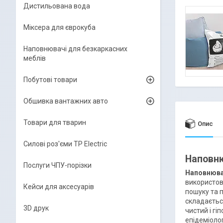
Дистильована вода
Міксера для єврокуба
Наповнювачі для безкаркасних
меблів
Побутові товари
Обшивка вантажних авто
Товари для тварин
Опис
Силові роз'єми TP Electric
Наповню
Послуги ЧПУ-порізки
Наповнюва
використов
Кейси для аксесуарів
пошуку та п
складається
3D друк
чистий і г
епідеміоло