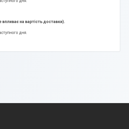
аступного дня.
е впливає на вартість доставки).
аступного дня.