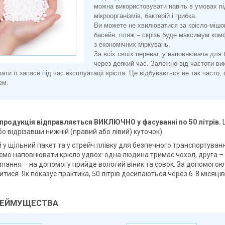
можна використовувати навіть в умовах пі
мікроорганізмів, бактерій і грибка.
Ви можете не хвилюватися за крісло-мішо
басейн, пляж – скрізь буде максимум комф
з економічних міркувань.
За всіх своїх переваг, у наповнювача для 
через деякий час. Залежно від частоти ви
ати її запаси під час експлуатації крісла. Це відбувається не так часто,
ем.
 продукція відправляється ВИКЛЮЧНО у фасуванні по 50 літрів.
о відрізавши нижній (правий або лівий) куточок).
 у щільний пакет та у стрейч плівку для безпечного транспортуван
мо наповнювати крісло удвох: одна людина тримає чохол, друга – 
сипання – на допомогу прийде вологий віник та совок. За допомого
тися. Як показує практика, 50 літрів досипаються через 6-8 місяців 
РЕЙМУЩЕСТВА