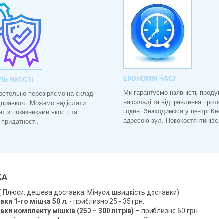
ЕКОНОМІЯ ЧАСУ
ЛЬ ЯКОСТІ
Ми гарантуємо наявність продук
ретельно перевіряємо на складі
на складі та відправлення прот
дправкою. Можемо надіслати
годин. Знаходимося у центрі Ки
ат з показниками якості та
адресою вул. Новокостянтинівс
 придатності.
КА
( Плюси: дешева доставка; Мінуси: швидкість доставки)
вки 1-го мішка 50 л.
- приблизно 25 - 35 грн.
вки комплекту мішків (250 – 300 літрів)
– приблизно 60 грн.