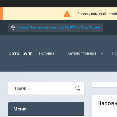
Зараз у компанії неро
вулиця Новокостянтинівська, 11, 02000, Київ, Україна
Сата Групп
Головна
Каталог товарів
Пр
Наповн