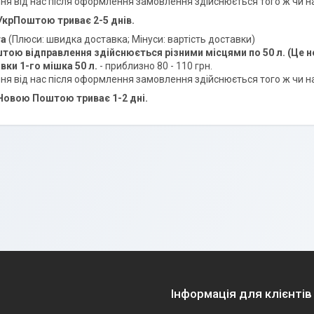
ня від нас після оформлення замовлення здійснюється того ж чи н
УкрПоштою триває 2-5 днів.
та
(Плюси: швидка доставка; Мінуси: вартість доставки)
тою відправлення здійснюється різними місцями по 50 л.
(Це н
вки 1-го мішка 50 л.
- приблизно 80 - 110 грн.
ня від нас після оформлення замовлення здійснюється того ж чи н
Новою Поштою триває 1-2 дні.
Інформація для клієнтів