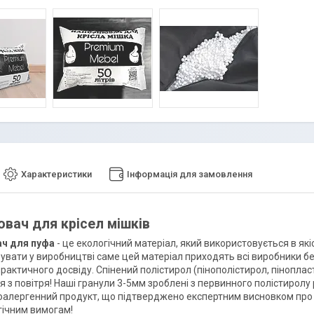
Характеристики
Інформація для замовлення
вач для крісел мішків
ч для пуфа
- це екологічний матеріал, який використовується в як
увати у виробництві саме цей матеріал приходять всі виробники бе
рактичного досвіду. Спінений полістирол (пінополістирол, пінопласт
 з повітря! Наші гранули 3-5мм зроблені з первинного полістиролу 
іпоалергенний продукт, що підтверджено експертним висновком про 
гічним вимогам!