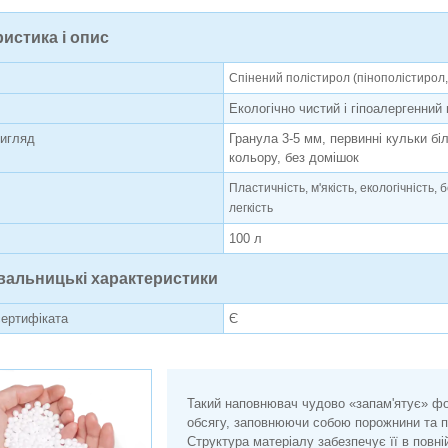
истика і опис
Спінений полістирол (пінополістирол,
Екологічно чистий і гіпоалергенний
вигляд
Гранула 3-5 мм, первинні кульки бі
кольору, без домішок
Пластичність, м'якість, екологічність, 
легкість
100 л
вальницькі характеристики
сертифіката
Є
Такий наповнювач чудово «запам'ятує» фо
обсягу, заповнюючи собою порожнини та 
Структура матеріалу забезпечує її в повній