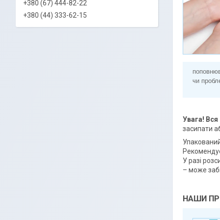
+380 (67) 444-82-22
+380 (44) 333-62-15
поповнюв
чи пробл
Увага! Вся
засипати аб
Упакований
Рекомендує
У разі роз
– може заби
НАШИ П