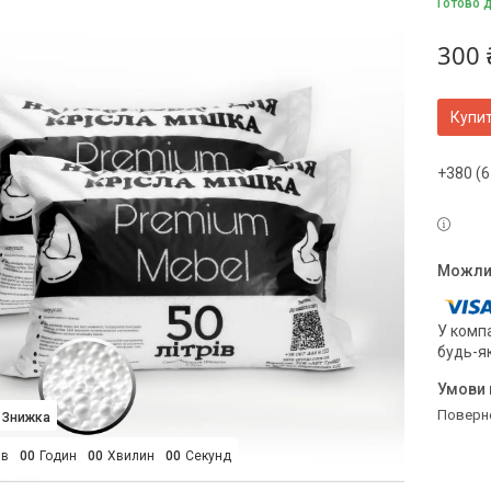
Готово 
300 
Купи
+380 (6
У компа
будь-я
поверн
ів
0
0
Годин
0
0
Хвилин
0
0
Секунд