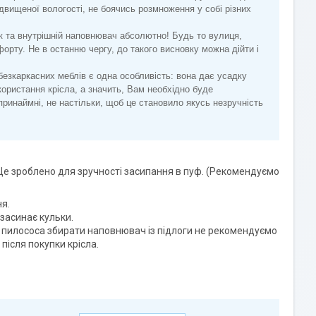
двищеної вологості, не боячись розмноження у собі різних
к та внутрішній наповнювач абсолютно! Будь то вулиця,
орту. Не в останню чергу, до такого висновку можна дійти і
безкаркасних меблів є одна особливість: вона дає усадку
користання крісла, а значить, Вам необхідно буде
 принаймні, не настільки, щоб це становило якусь незручність
Це зроблено для зручності засипання в пуф. (Рекомендуємо
ня.
засинає кульки.
ю пилососа збирати наповнювач із підлоги не рекомендуємо
після покупки крісла.