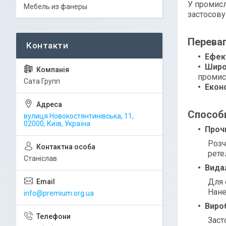
У промисло
Мебель из фанеры
застосову
Переваг
Ефек
Широ
промисл
Сата Групп
Еконо
Способи
вулиця Новокостянтинівська, 11,
02000, Київ, Україна
Проч
Розч
рете
Станіслав
Вида
Для 
Нане
info@premium.org.ua
Вироб
Заст