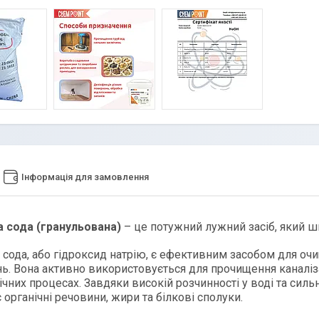
Інформація для замовлення
а сода (гранульована)
– це потужний лужний засіб, який ши
 сода, або гідроксид натрію, є ефективним засобом для оч
ь. Вона активно використовується для прочищення каналіза
мічних процесах. Завдяки високій розчинності у воді та си
 органічні речовини, жири та білкові сполуки.