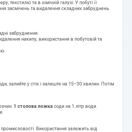
, текстилю та в хімічній галузі. У побуті її
ння засмічень та видалення складних забруднень.
адні забруднення.
идалення накипу, використання в побутовій та
ію.
оди, залийте у стік і залиште на 15–30 хвилин. Потім
озчин:
1 столова ложка
соди на 1 літр води.
е.
ій промисловості. Використання залежить від