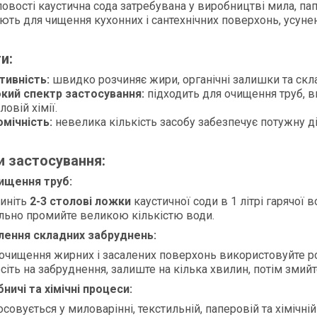
вості каустична сода затребувана у виробництві мила, паперу
ють для чищення кухонних і сантехнічних поверхонь, усуне
и:
тивність:
швидко розчиняє жири, органічні залишки та скл
кий спектр застосування:
підходить для очищення труб, в
овій хімії.
мічність:
невелика кількість засобу забезпечує потужну д
 застосування:
ищення труб:
иніть
2-3 столові ложки
каустичної соди в 1 літрі гарячої в
льно промийте великою кількістю води.
лення складних забруднень:
очищення жирних і засалених поверхонь використовуйте р
сіть на забруднення, залиште на кілька хвилин, потім змийт
ничі та хімічні процеси:
осовується у миловарінні, текстильній, паперовій та хімічн