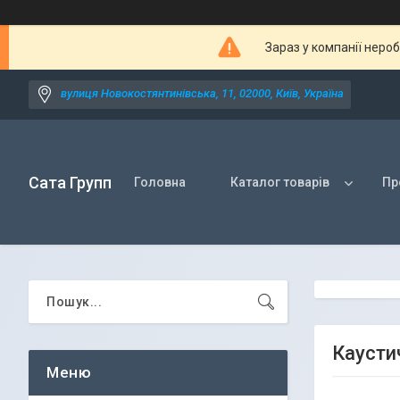
Зараз у компанії неро
вулиця Новокостянтинівська, 11, 02000, Київ, Україна
Сата Групп
Головна
Каталог товарів
Пр
Каусти