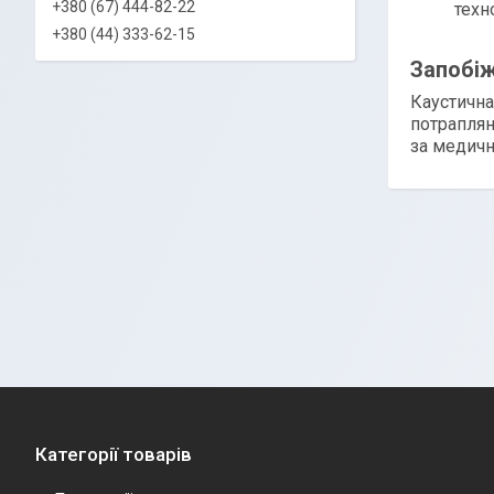
+380 (67) 444-82-22
техн
+380 (44) 333-62-15
Запобіж
Каустична
потраплян
за медич
Категорії товарів