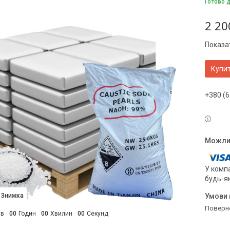
Готово 
2 20
Показат
Купи
+380 (6
У компа
будь-я
поверн
ів
0
0
Годин
0
0
Хвилин
0
0
Секунд