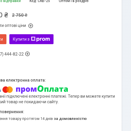
до відправки
Код:
СКБ-25
Оптом і в роздріб
0 ₴
2 750 ₴
и оптові ціни
ти
Купити з
7) 444-82-22
нії підключені електронні платежі. Тепер ви можете купити
кий товар не покидаючи сайту.
ення товару протягом 14 днів
за домовленістю