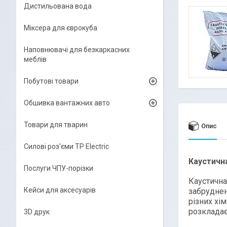
Дистильована вода
Міксера для єврокуба
Наповнювачі для безкаркасних
меблів
Побутові товари
Обшивка вантажних авто
Товари для тварин
Опис
Силові роз'єми TP Electric
Каустичн
Послуги ЧПУ-порізки
Каустична
Кейси для аксесуарів
забруднен
різних хі
розкладає
3D друк