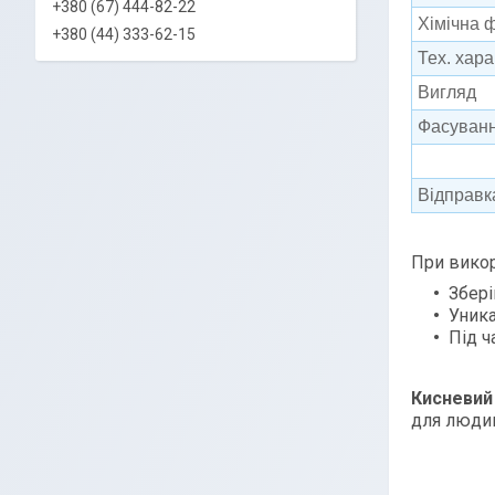
+380 (67) 444-82-22
Хімічна 
+380 (44) 333-62-15
Тех. хар
Вигляд
Фасуван
Відправк
При викор
Збері
Уника
Під ч
Кисневий
для людин