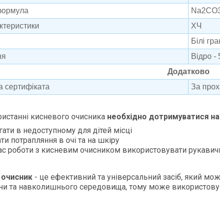
формула
Na2CO3
актеристики
ХЧ
Білі гр
ня
В
ідро
- 
Додатково
а сертифіката
За про
истанні кисневого очисника
необхідно дотримуватися на
гати в недоступному для дітей місці
ти потрапляння в очі та на шкіру
ас роботи з кисневим очисником використовувати рукавичк
 очисник
- це ефективний та універсальний засіб, який мож
и та навколишнього середовища, тому може використовува