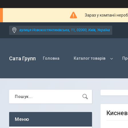
Зараз у компанії неро
вулиця Новокостянтинівська, 11, 02000, Київ, Україна
Сата Групп
Головна
Каталог товарів
Пр
Киснев