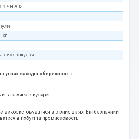
·1.5H2O2
анули
5 кг
ханням покупця
ступних заходів обережності:
и та захисні окуляри
е використовуватися в різних цілях. Він безпечний
тися в побуті та промисловості.