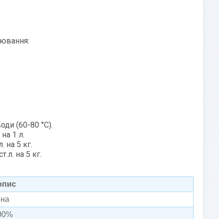
лювання:
оди (60-80 °C).
 на 1 л.
. на 5 кг.
.л. на 5 кг.
опис
ина
100%