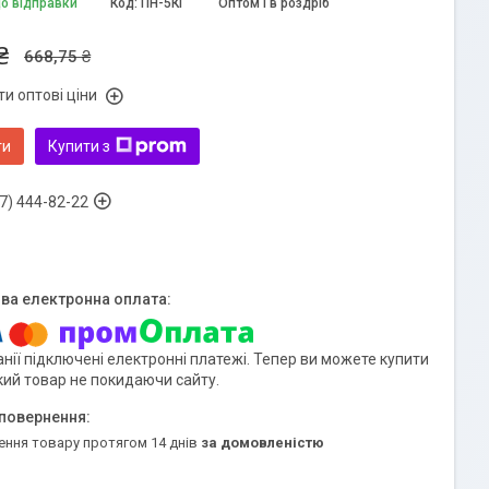
до відправки
Код:
ПН-5КГ
Оптом і в роздріб
₴
668,75 ₴
и оптові ціни
ти
Купити з
7) 444-82-22
нії підключені електронні платежі. Тепер ви можете купити
кий товар не покидаючи сайту.
ення товару протягом 14 днів
за домовленістю