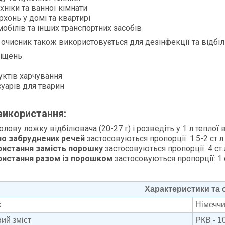
хніки та ванної кімнати
хонь у домі та квартирі
обілів та інших транспортних засобів
очисник також використовується для дезінфекції та відбі
іщень
ктів харчування
уарів для тварин
використання:
олову ложку відбілювача (20-27 г) і розведіть у 1 л теплої в
но забруднених речей
застосовуються пропорції: 1.5-2 ст.л.
ристання замість порошку
застосовуються пропорції: 4 ст.л
ристання разом із порошком
застосовуються пропорції: 1 ст
Характеристики та 
к
Німечч
ий зміст
РКВ - 