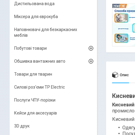
Дистильована вода
Міксера для єврокуба
Наповнювачі для безкаркасних
меблів
Побутові товари
Обшивка вантажних авто
Товари для тварин
Опис
Силові роз'єми TP Electric
Кисневи
Послуги ЧПУ-порізки
Кисневий
промислов
Кейси для аксесуарів
Кисневий
3D друк
Одягу
Посуд