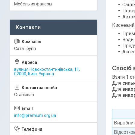
Мебель из фанеры
Санте
Повер
Автом
Кисневий 
Прим
Води
Проду
Сата Групп
Аксес
Спосіб 
вулиця Новокостянтинівська, 11,
02000, Київ, Україна
Взяти 1 ст
Для
силь
Для
вико
Станіслав
Для
вико
info@premium.org.ua
Виробни
Відсотков