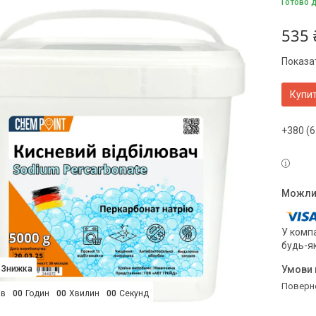
Готово 
535 
Показат
Купи
+380 (6
У компа
будь-я
поверн
ів
0
0
Годин
0
0
Хвилин
0
0
Секунд