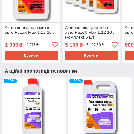
Активна піна для миття
Активна піна для миття
Акти
авто FuzeX Max 1:12 20 л
авто FuzeX Max 1:12 10 л
авто
(комплект 5 шт)
1 900
5 150
600
₴
₴
2 375 ₴
6 437,50 ₴
Купити
Купити
Акційні пропозиції та новинки
–20%
–20%