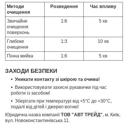
Методи
Розведення
Час впливу
очищення
Звичайне
1:6
5 хв
очищення
поверхонь
Глибоке
1:3
10 хв
очищення
Пінна мийка
1:6
5 хв
ЗАХОДИ БЕЗПЕКИ
Уникати контакту зі шкірою та очима!
Використовувати захисні рукавички під час
роботи із засобом!
Зберігати при температурі від +5°C до +30°C,
подалі від дітей і джерел вогню!
Юридична назва компанії
ТОВ "АВТ ТРЕЙД"
, м. Київ,
вул. Новоконстантинівська 11.