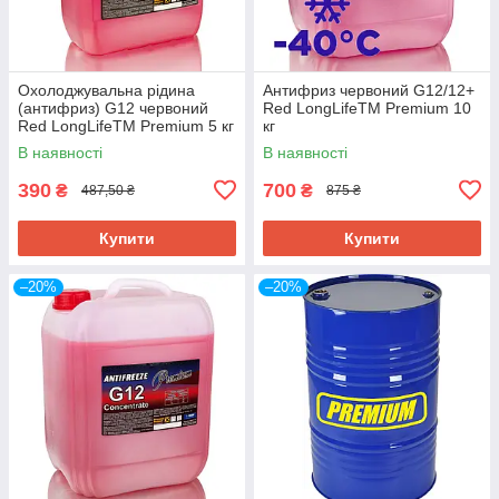
Охолоджувальна рідина
Антифриз червоний G12/12+
(антифриз) G12 червоний
Red LongLifeTM Premium 10
Red LongLifeTM Premium 5 кг
кг
В наявності
В наявності
390
700
₴
₴
487,50 ₴
875 ₴
Купити
Купити
–20%
–20%