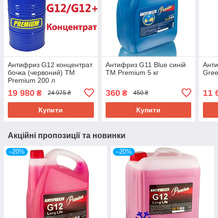
Антифриз G12 концентрат
Антифриз G11 Blue синій
Анти
бочка (червоний) TM
TM Premium 5 кг
Gree
Premium 200 л
19 980
360
11 
₴
₴
24 975 ₴
450 ₴
Купити
Купити
Акційні пропозиції та новинки
–20%
–20%