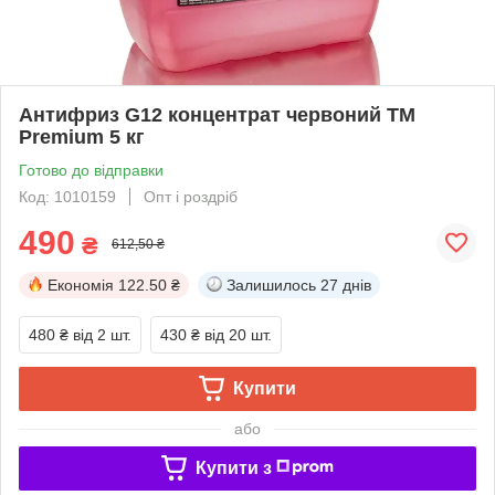
Антифриз G12 концентрат червоний TM
Premium 5 кг
Готово до відправки
Код: 1010159
Опт і роздріб
490
₴
612,50 ₴
Економія
122.50 ₴
Залишилось
27 днів
480 ₴
від 2 шт.
430 ₴
від 20 шт.
Купити
або
Купити з